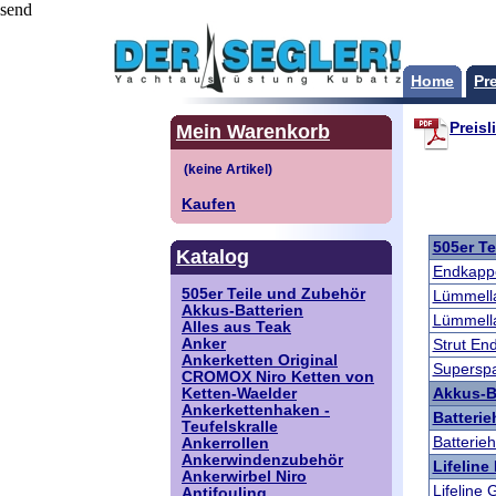
send
Home
Pre
Preisl
Mein Warenkorb
Kaufen
505er T
Katalog
Endkapp
505er Teile und Zubehör
Lümmell
Akkus-Batterien
Lümmell
Alles aus Teak
Anker
Strut En
Ankerketten Original
Superspa
CROMOX Niro Ketten von
Akkus-B
Ketten-Waelder
Ankerkettenhaken -
Batterie
Teufelskralle
Batterieh
Ankerrollen
Ankerwindenzubehör
Lifeline
Ankerwirbel Niro
Lifeline
Antifouling