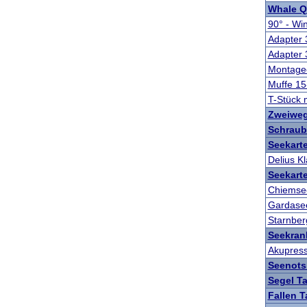
Whale Q
90° - Wi
Adapter
Adapter
Montagec
Muffe 1
T-Stück
Zweiweg
Schraub
Seekarte
Delius Kl
Seekart
Chiemse
Gardase
Starnber
Seekran
Akupres
Seenots
Segel T
Fallen 