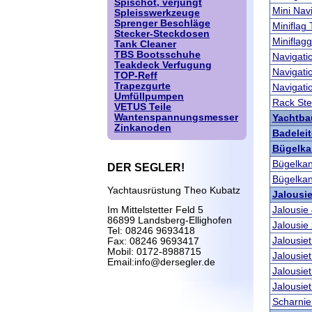
Spischot, verjüngt
Mini Nav
Spleisswerkzeuge
Sprenger Beschläge
Miniflag 
Stecker-Steckdosen
Miniflag
Tank Cleaner
TBS Bootsschuhe
Navigati
Teakdeck Verfugung
Navigati
TOP-Reff
Trapezgurte
Navigati
Umfüllpumpen
Rack St
VETUS Teile
Wantenspannungsmesser
Yachtba
Zinkanoden
Badeleit
Bügelka
Bügelka
DER SEGLER!
Bügelkan
Yachtausrüstung Theo Kubatz
Jalousi
Jalousie
Im Mittelstetter Feld 5
86899 Landsberg-Ellighofen
Jalousie
Tel: 08246 9693418
Jalousiet
Fax: 08246 9693417
Mobil: 0172-8988715
Jalousie
Email:info@dersegler.de
Jalousie
Jalousie
Scharnie