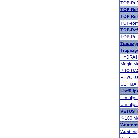
TOP-Reff
TOP-Ref
TOP-Reff
TOP-Reff
TOP-Reff
TOP-Reff
Trapezg
Trapezg
HYDRA 
Magic Ma
PRO RA
REVOLU
ULTIMAT
Umfüll
Umfüllp
Umfüllp
VETUS T
K-100 Mo
Wanten
Wantens