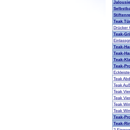
Jalousi
Selbstb
Stiftenr
Teak Tür
Drücker 
Teak-Gri
Einlassgr
Teak-Ha
Teak-Ha
Teak-Kl
Teak-Pro
Eckleis
Teak Ab
Teak Auß
Teak Vie
Teak Vie
Teak Win
Teak Win
Teak-Pr
Teak-Ri
2 Finger