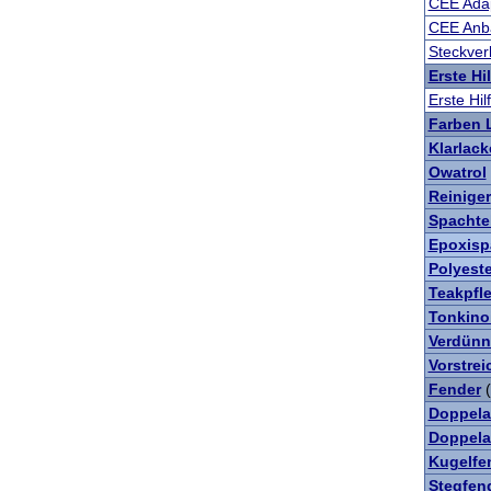
CEE Adap
CEE Anb
Steckver
Erste Hi
Erste Hil
Farben 
Klarlack
Owatrol
Reiniger
Spachte
Epoxisp
Polyest
Teakpfl
Tonkino
Verdünn
Vorstrei
Fender
(
Doppela
Doppela
Kugelfe
Stegfend