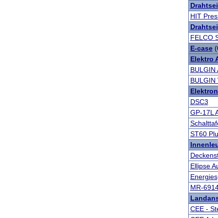
Drahtse
HIT Pre
Drahtsei
FELCO S
E-case
(
Elektro
BULGIN 
BULGIN 
Elektron
DSC3
GP-17L 
Schalttaf
ST60 Plu
Innenle
Deckenst
Ellipse 
Energies
MR-691
Landans
CEE - St