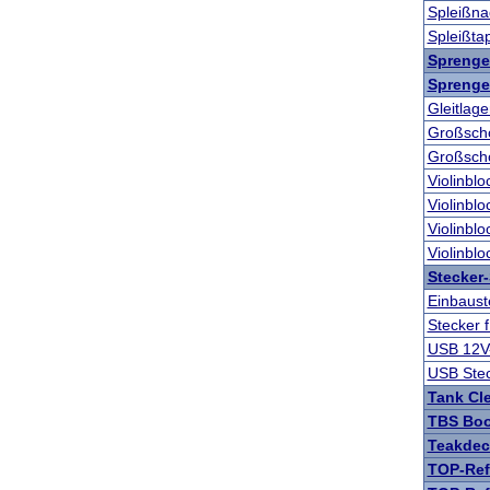
Spleißna
Spleißta
Sprenge
Sprenge
Gleitlag
Großsch
Großsch
Violinbl
Violinbl
Violinbl
Violinbl
Stecker
Einbaust
Stecker 
USB 12V
USB Ste
Tank Cl
TBS Bo
Teakdec
TOP-Ref