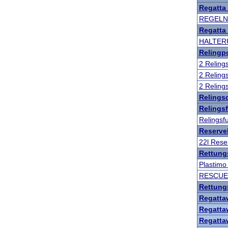
Regatta
REGELN 
Regatta 
HALTERU
Relingpo
2 Reling
2 Reling
2 Reling
Relings
Relings
Relingsf
Reserve
22l Rese
Rettung
Plastimo
RESCUE 
Rettung
Regatta
Regatta
Regatta