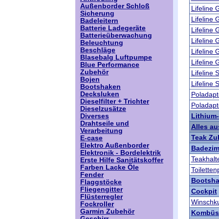
Außenborder Schloß
Lifeline
Sicherung
Lifeline
Badeleitern
Batterie Ladegeräte
Lifeline
Batterieüberwachung
Lifeline
Beleuchtung
Beschläge
Lifeline
Blasebalg Luftpumpe
Lifeline
Blue Performance
Zubehör
Lifeline
Bojen
Lifeline
Bootshaken
Decksluken
Poladap
Dieselfilter + Trichter
Poladap
Dieselzusätze
Lithium-
Diverses
Drahtseile und
Alles au
Verarbeitung
Teak Zu
E-case
Elektro Außenborder
Badezi
Elektronik - Bordelektrik
Teakhalt
Erste Hilfe Sanitätskoffer
Farben Lacke Öle
Toiletten
Fender
Bootsh
Flaggstöcke
Fliegengitter
Cockpit
Flüsterregler
Winschku
Fockroller
Garmin Zubehör
Kombüs
Geschirr