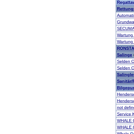
Regatt
Rettung
Automati
Grundwar
SECUMAR 
Wartung
Wartung
RONST
Salinge
Selden O
Selden O
Salingl
Sanitär
Bilgepum
Henderso
Henderso
not defi
Service
WHALE Gu
WHALE Gu
Whale Gu