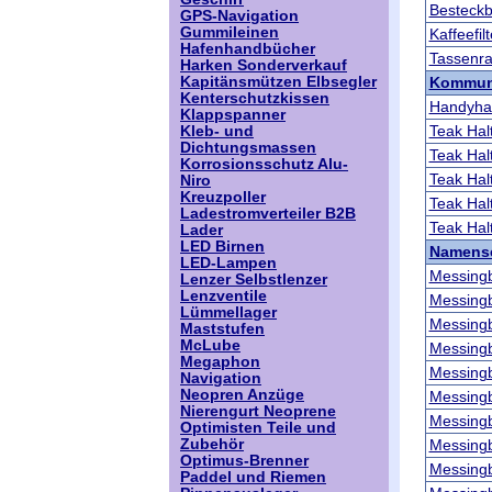
Besteckb
GPS-Navigation
Gummileinen
Kaffeefil
Hafenhandbücher
Tassenra
Harken Sonderverkauf
Kapitänsmützen Elbsegler
Kommun
Kenterschutzkissen
Handyhal
Klappspanner
Teak Hal
Kleb- und
Dichtungsmassen
Teak Hal
Korrosionsschutz Alu-
Teak Hal
Niro
Kreuzpoller
Teak Hal
Ladestromverteiler B2B
Teak Hal
Lader
LED Birnen
Namensc
LED-Lampen
Messing
Lenzer Selbstlenzer
Lenzventile
Messing
Lümmellager
Messing
Maststufen
McLube
Messing
Megaphon
Messing
Navigation
Neopren Anzüge
Messing
Nierengurt Neoprene
Messing
Optimisten Teile und
Zubehör
Messing
Optimus-Brenner
Messing
Paddel und Riemen