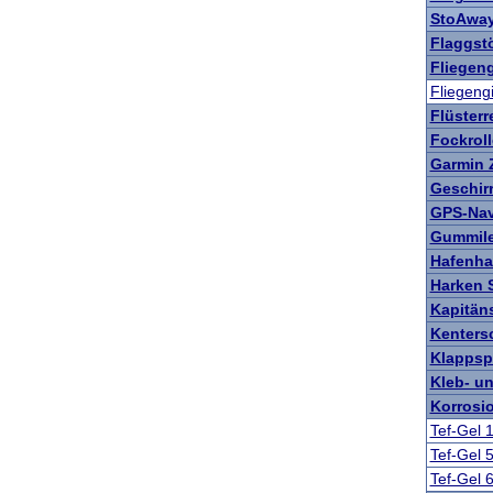
StoAway
Flaggst
Fliegeng
Fliegengi
Flüsterr
Fockroll
Garmin 
Geschir
GPS-Nav
Gummile
Hafenha
Harken 
Kapitän
Kenters
Klappsp
Kleb- u
Korrosi
Tef-Gel 
Tef-Gel 
Tef-Gel 