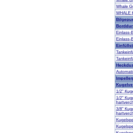
Whale Gu
WHALE He
Bilgep
Borddur
Einlass-
Einlass-
Einfülls
Tankeinfü
Tankeinf
Heckdu
Automati
Impelle
Kugelven
1/2" Kuge
1/2" Kuge
hartverc
3/8" Kuge
hartverc
Kugelsper
Kugelsper
Kugelsper