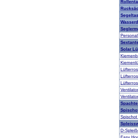
Rollent
Rucksä
Segelta
Wasserd
Seglerm
Personal
Sextant
Solar Lü
Kiemenbl
Kiemenlü
Lüfterros
Lüfterros
Lüfterros
Ventilat
Ventilat
Spachte
Spischot
Spischot 
Spleiss
D-Spleiß
Easy Ho