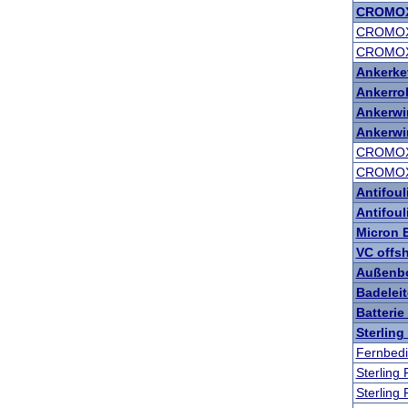
CROMOX 
CROMOX 
CROMOX 
Ankerket
Ankerrol
Ankerwi
Ankerwir
CROMOX
CROMOX
Antifoul
Antifoul
Micron E
VC offs
Außenbo
Badeleit
Batterie
Sterling
Fernbed
Sterling
Sterling