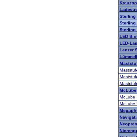
Kreuzpol
Ladestr
Sterling
Sterling
Sterling
LED Bir
LED-La
Lenzer S
Lümmell
Maststu
Maststuf
Maststuf
Maststuf
McLube
McLube H
McLube S
Megaph
Navigat
Neopren
Niereng