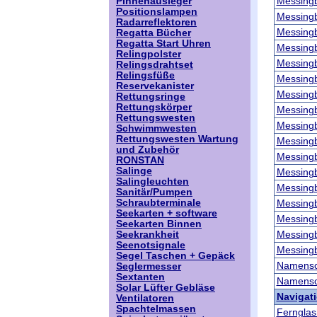
Messing
Pinnenausleger
Positionslampen
Messing
Radarreflektoren
Messing
Regatta Bücher
Regatta Start Uhren
Messing
Relingpolster
Messing
Relingsdrahtset
Relingsfüße
Messing
Reservekanister
Messing
Rettungsringe
Rettungskörper
Messing
Rettungswesten
Messing
Schwimmwesten
Rettungswesten Wartung
Messing
und Zubehör
Messing
RONSTAN
Salinge
Messing
Salingleuchten
Messing
Sanitär/Pumpen
Schraubterminale
Messing
Seekarten + software
Messing
Seekarten Binnen
Messing
Seekrankheit
Seenotsignale
Messing
Segel Taschen + Gepäck
Namensc
Seglermesser
Sextanten
Namensc
Solar Lüfter Gebläse
Navigat
Ventilatoren
Spachtelmassen
Fernglas