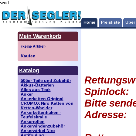
send
Home
Preisliste
Über
Mein Warenkorb
Kaufen
Katalog
Rettungsw
505er Teile und Zubehör
Akkus-Batterien
Spinlock:
Alles aus Teak
Anker
Ankerketten Original
Bitte send
CROMOX Niro Ketten von
Ketten-Waelder
Adresse:
Ankerkettenhaken -
Teufelskralle
Ankerrollen
Ankerwindenzubehör
Ankerwirbel Niro
Antifouling