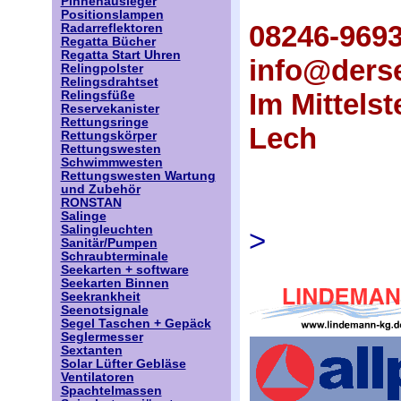
Pinnenausleger
Positionslampen
08246-969
Radarreflektoren
Regatta Bücher
Regatta Start Uhren
info@derse
Relingpolster
Relingsdrahtset
Im Mittels
Relingsfüße
Reservekanister
Rettungsringe
Lech
Rettungskörper
Rettungswesten
Schwimmwesten
Rettungswesten Wartung
und Zubehör
RONSTAN
Salinge
Salingleuchten
>
Sanitär/Pumpen
Schraubterminale
Seekarten + software
Seekarten Binnen
Seekrankheit
Seenotsignale
Segel Taschen + Gepäck
Seglermesser
Sextanten
Solar Lüfter Gebläse
Ventilatoren
Spachtelmassen