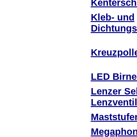
Kentersch
Kleb- und
Dichtung
Kreuzpoll
LED Birn
Lenzer Se
Lenzventi
Maststufe
Megapho