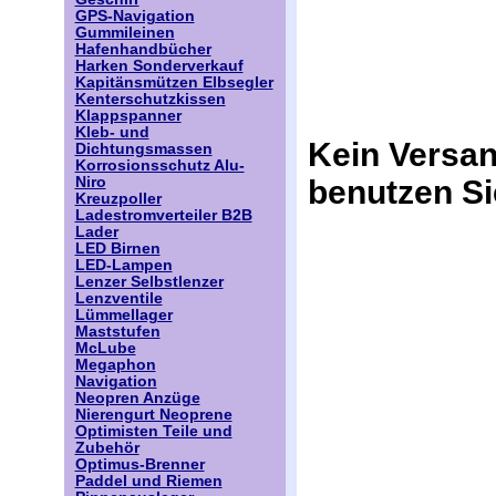
GPS-Navigation
Gummileinen
Hafenhandbücher
Harken Sonderverkauf
Kapitänsmützen Elbsegler
Kenterschutzkissen
Klappspanner
Kleb- und
Kein Versan
Dichtungsmassen
Korrosionsschutz Alu-
benutzen Si
Niro
Kreuzpoller
Ladestromverteiler B2B
Lader
LED Birnen
LED-Lampen
Lenzer Selbstlenzer
Lenzventile
Lümmellager
Maststufen
McLube
Megaphon
Navigation
Neopren Anzüge
Nierengurt Neoprene
Optimisten Teile und
Zubehör
Optimus-Brenner
Paddel und Riemen