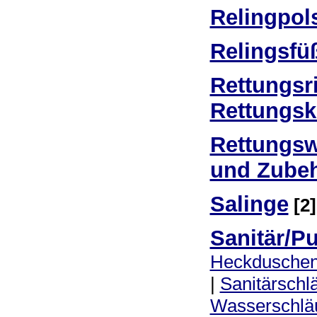
Relingpol
Relingsfü
Rettungsr
Rettungsk
Rettungsw
und Zube
Salinge
[2]
Sanitär/
Heckdusche
|
Sanitärschl
Wasserschlä