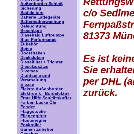
Rettungsw
Außenborder Schloß
Sicherung
c/o Sedlme
Badeleitern
Batterie Ladegeräte
Fernpaßstr
Batterieüberwachung
Beleuchtung
Beschläge
81373 Mün
Blasebalg Luftpumpe
Blue Performance
Zubehör
Bojen
Bootshaken
Es ist kei
Decksluken
Dieselfilter + Trichter
Dieselzusätze
Sie erhalt
Diverses
Drahtseile und
per DHL (a
Verarbeitung
E-case
Elektro Außenborder
zurück.
Elektronik - Bordelektrik
Erste Hilfe Sanitätskoffer
Farben Lacke Öle
Fender
Flaggstöcke
Fliegengitter
Flüsterregler
Fockroller
Garmin Zubehör
Geschirr