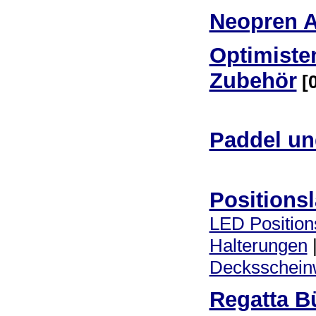
Neopren 
Optimiste
Zubehör
[
Paddel u
Positions
LED Positio
Halterungen
Decksschein
Regatta B