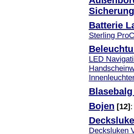
Außenbor
Sicherun
Batterie L
Sterling Pro
Beleucht
LED Navigati
Handscheinw
Innenleuchte
Blasebalg
Bojen
[12]
:
Decksluk
Decksluken 