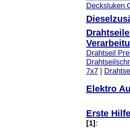
Decksluken G
Dieselzus
Drahtseil
Verarbeit
Drahtseil Pr
Drahtseilsch
7x7
|
Drahtse
Elektro A
Erste Hilf
[1]
: