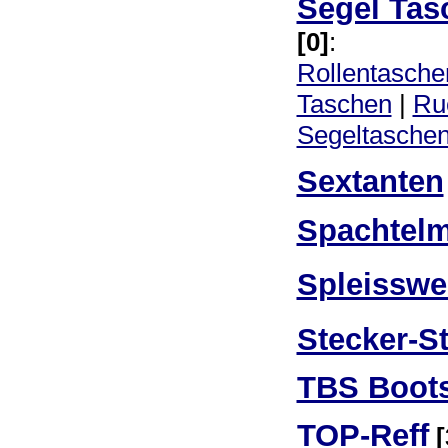
Segel Tas
[0]
:
Rollentasche
Taschen
|
Ru
Segeltasche
Sextanten
Spachtel
Spleisswe
Stecker-S
TBS Boot
TOP-Reff
[