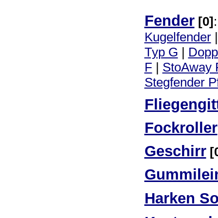
Fender
[0]
:
Kugelfender
Typ G
|
Dopp
F
|
StoAway F
Stegfender P
Fliegengit
Fockroller
Geschirr
[
Gummilei
Harken So