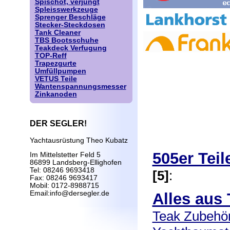
Spischot, verjüngt
Spleisswerkzeuge
Sprenger Beschläge
Stecker-Steckdosen
Tank Cleaner
TBS Bootsschuhe
Teakdeck Verfugung
TOP-Reff
Trapezgurte
Umfüllpumpen
VETUS Teile
Wantenspannungsmesser
Zinkanoden
DER SEGLER!
Yachtausrüstung Theo Kubatz
505er Tei
Im Mittelstetter Feld 5
86899 Landsberg-Ellighofen
Tel: 08246 9693418
[5]
:
Fax: 08246 9693417
Mobil: 0172-8988715
Email:info@dersegler.de
Alles aus
Teak Zubehör